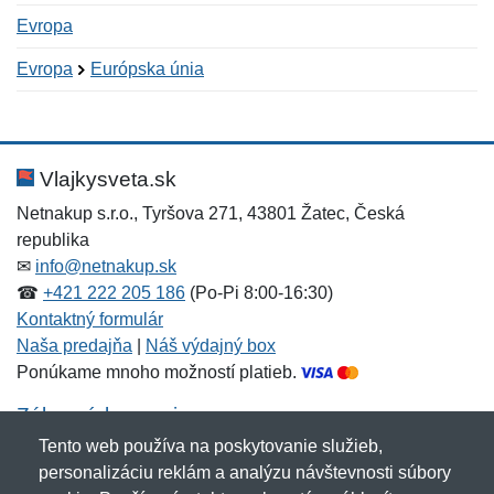
Evropa
Evropa
Európska únia
Nová recenzia
Nová otázka
Hodnotenie:
Meno:
*
*
Vlajkysveta.sk
Netnakup s.r.o., Tyršova 271, 43801 Žatec, Česká
republika
Meno:
E-mail:
*
*
✉
info@netnakup.sk
☎
+421 222 205 186
(Po-Pi 8:00-16:30)
Kontaktný formulár
Naša predajňa
|
Náš výdajný box
E-mail:
*
Ponúkame mnoho možností platieb.
Správa
*
Zákaznícky servis
Tento web používa na poskytovanie služieb,
Novinky emailom
personalizáciu reklám a analýzu návštevnosti súbory
Správa
*