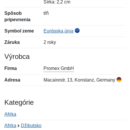
Šírka: 2,2 cm
Spôsob
tŕň
pripevnenia
Symbol zeme
Európska únia
Záruka
2 roky
Výrobca
Firma
Promex GmbH
Adresa
Macairestr. 13, Konstanz, Germany
Kategórie
Afrika
Afrika
Džibutsko