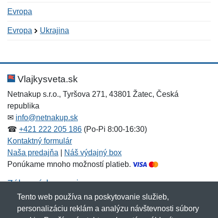
Evropa
Evropa
Ukrajina
Nová recenzia
Nová otázka
Hodnotenie:
Meno:
*
*
Vlajkysveta.sk
Netnakup s.r.o., Tyršova 271, 43801 Žatec, Česká
republika
Meno:
E-mail:
*
*
✉
info@netnakup.sk
☎
+421 222 205 186
(Po-Pi 8:00-16:30)
Kontaktný formulár
Naša predajňa
|
Náš výdajný box
E-mail:
*
Ponúkame mnoho možností platieb.
Správa
*
Zákaznícky servis
Tento web používa na poskytovanie služieb,
Novinky emailom
personalizáciu reklám a analýzu návštevnosti súbory
Správa
*