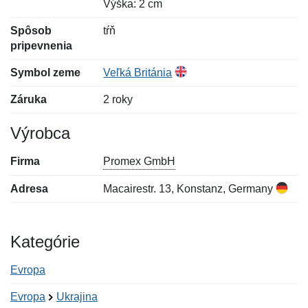
Výška: 2 cm
Spôsob
tŕň
pripevnenia
Symbol zeme
Veľká Británia
Záruka
2 roky
Výrobca
Firma
Promex GmbH
Adresa
Macairestr. 13, Konstanz, Germany
Kategórie
Evropa
Evropa
Ukrajina