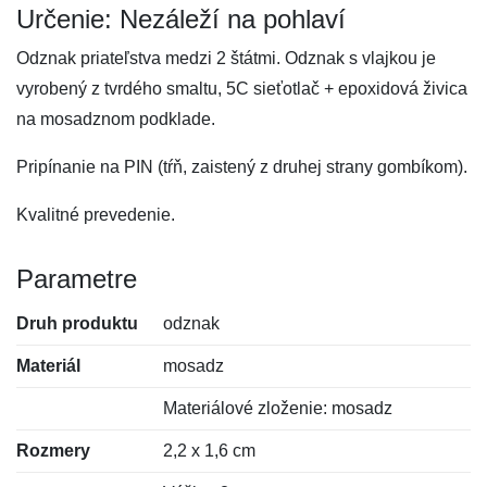
Určenie: Nezáleží na pohlaví
Odznak priateľstva medzi 2 štátmi. Odznak s vlajkou je
vyrobený z tvrdého smaltu, 5C sieťotlač + epoxidová živica
na mosadznom podklade.
Pripínanie na PIN (tŕň, zaistený z druhej strany gombíkom).
Kvalitné prevedenie.
Parametre
Druh produktu
odznak
Materiál
mosadz
Materiálové zloženie: mosadz
Rozmery
2,2 x 1,6 cm