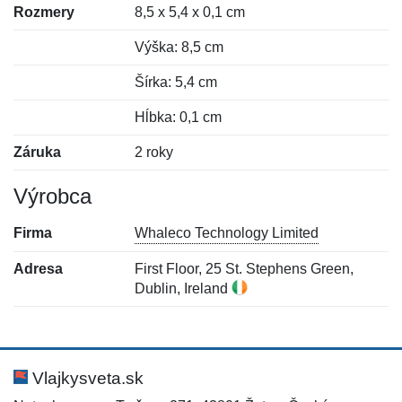
Rozmery
8,5 x 5,4 x 0,1 cm
Výška: 8,5 cm
Šírka: 5,4 cm
Hĺbka: 0,1 cm
Záruka
2 roky
Výrobca
Firma
Whaleco Technology Limited
Adresa
First Floor, 25 St. Stephens Green,
Dublin, Ireland
Nová recenzia
Nová otázka
Hodnotenie:
Meno:
*
*
Vlajkysveta.sk