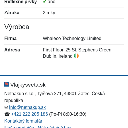
Reflexné prvky
✔
áno
Záruka
2 roky
Výrobca
Firma
Whaleco Technology Limited
Adresa
First Floor, 25 St. Stephens Green,
Dublin, Ireland
Nová recenzia
Nová otázka
Hodnotenie:
Meno:
*
*
Vlajkysveta.sk
Netnakup s.r.o., Tyršova 271, 43801 Žatec, Česká
republika
Meno:
E-mail:
*
*
✉
info@netnakup.sk
☎
+421 222 205 186
(Po-Pi 8:00-16:30)
Kontaktný formulár
Naša predajňa
|
Náš výdajný box