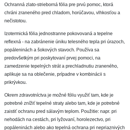
Ochranná zlato-strieborná fólia pre prvú pomoc, ktorá
chráni zraneného pred chladom, horúčavou, vlhkosťou a
nečistotou.
Izotermická fólia jednostranne pokovovaná a tepelne
reflexná - na zabránenie úniku telesného tepla pri úrazoch,
popáleninách a šokových stavoch. Používa sa
predovšetkým pri poskytovaní prvej pomoci, na
zamedzenie tepelných strát a prechladnutiu zraneného,
aplikuje sa na oblečenie, prípadne v kombinácii s
prikrývkou.
Okrem zdravotníctva je možné fóliu využiť tam, kde je
potrebné znížiť tepelné straty alebo tam, kde je potrebné
zaistiť ochranu pred sálavým teplom. Použitie: napr. pri
nehodách na cestách, pri lyžovaní, horolezectvo, pri
popáleninách alebo ako tepelná ochrana pri nepriaznivých