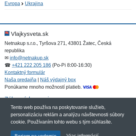
Evropa
Ukrajina
Nová recenzia
Nová otázka
Hodnotenie:
Meno:
*
*
Vlajkysveta.sk
Netnakup s.r.o., Tyršova 271, 43801 Žatec, Česká
republika
Meno:
E-mail:
*
*
✉
info@netnakup.sk
☎
+421 222 205 186
(Po-Pi 8:00-16:30)
Kontaktný formulár
Naša predajňa
|
Náš výdajný box
E-mail:
*
Ponúkame mnoho možností platieb.
Správa
*
Zákaznícky servis
Tento web používa na poskytovanie služieb,
Novinky emailom
personalizáciu reklám a analýzu návštevnosti súbory
Správa
*
cookie. Používaním tohto webu s tým súhlasíte.
Copyright © 2007-2026 (19 rokov s vami)
Netnakup.sk
&
Viac informácií