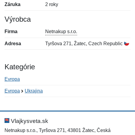
Záruka
2 roky
Výrobca
Firma
Netnakup s.r.o.
Adresa
Tyršova 271, Žatec, Czech Republic
Kategórie
Evropa
Evropa
Ukrajina
Nová recenzia
Nová otázka
Hodnotenie:
Meno:
*
*
Vlajkysveta.sk
Netnakup s.r.o., Tyršova 271, 43801 Žatec, Česká