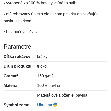
• vyrobené zo 100 % bavlny voľného strihu
• má rebrovaný úplet s elastanom pri krku a spevňujúcu
pásku za krkom
• bez bočných švov
Parametre
Dĺžka rukávov
krátky
Druh produktu
tričko
Gramáž
150 g/m2
Materiál
100% bavlna
Materiálové zloženie: bavlna
Symbol zeme
Ukrajina