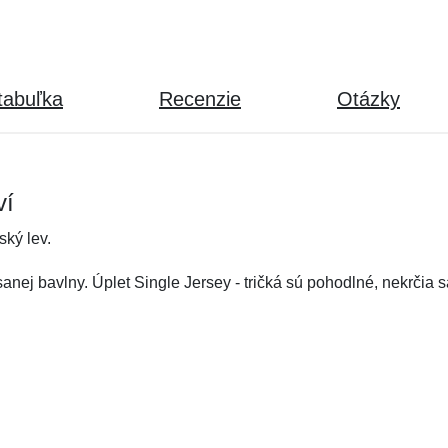
tabuľka
Recenzie
Otázky
ví
ký lev.
anej bavlny. Úplet Single Jersey - tričká sú pohodlné, nekrčia s