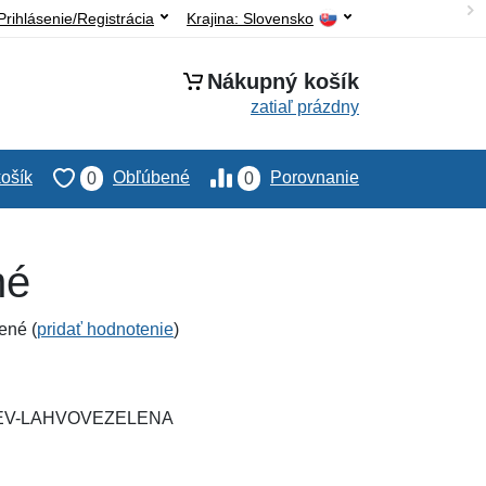
Prihlásenie/Registrácia
Krajina:
Slovensko
Nákupný košík
zatiaľ prázdny
ošík
Obľúbené
Porovnanie
0
0
né
ené (
pridať hodnotenie
)
YLEV-LAHVOVEZELENA