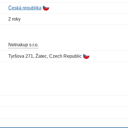
Česká republika
2 roky
Netnakup s.r.o.
Tyršova 271, Žatec, Czech Republic
Meno:
E-mail:
*
*
E-mail:
*