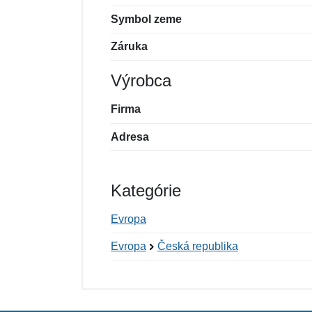
Symbol zeme
Záruka
Výrobca
Firma
Adresa
Kategórie
Evropa
Evropa
Česká republika
Nová recenzia
Nová otázka
Hodnotenie:
Meno:
*
*