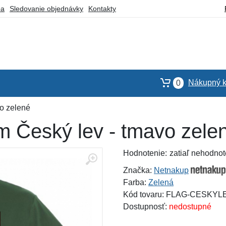
ba
Sledovanie objednávky
Kontakty
Nákupný k
0
o zelené
m Český lev - tmavo zele
Hodnotenie:
zatiaľ nehodnot
Značka:
Netnakup
Farba:
Zelená
Kód tovaru: FLAG-CESK
Dostupnosť:
nedostupné