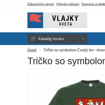
Zákaznícky servis
Výhody nákupu
Doprava a plat
Katalóg tovaru
Afrika
Úvod
Tričko so symbolom Český lev - tmav
Amerika
Tričko so symbolo
Austrália a Oceánia
Ázia
Evropa
Iné vlajky
Darčekové poukazy