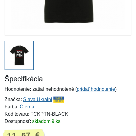
Špecifikácia
Hodnotenie:
zatiaľ nehodnotené (
pridať hodnotenie
)
Značka:
Slava Ukraini
Farba:
Čierna
Kód tovaru: FCKPTN-BLACK
Dostupnosť:
skladom 9 ks
11,67 €