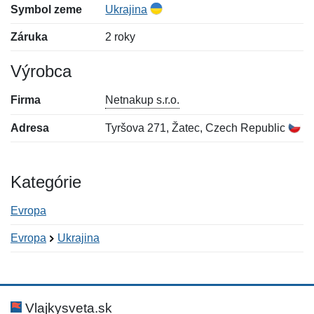
Symbol zeme
Ukrajina
Záruka
2 roky
Výrobca
Firma
Netnakup s.r.o.
Adresa
Tyršova 271, Žatec, Czech Republic
Kategórie
Evropa
Evropa
Ukrajina
Nová recenzia
Nová otázka
Hodnotenie:
Meno:
*
*
Vlajkysveta.sk