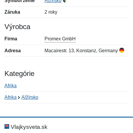
Symbol zeme
Alžírsko
Záruka
2 roky
Výrobca
Firma
Promex GmbH
Adresa
Macairestr. 13, Konstanz, Germany
Kategórie
Afrika
Afrika
Alžírsko
Nová recenzia
Nová otázka
Hodnotenie:
Meno:
*
*
Vlajkysveta.sk