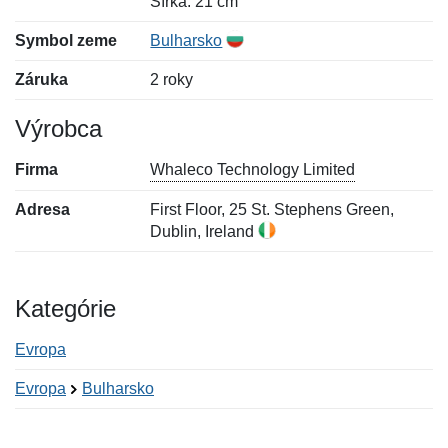
Šírka: 21 cm
Symbol zeme
Bulharsko
Záruka
2 roky
Výrobca
Firma
Whaleco Technology Limited
Adresa
First Floor, 25 St. Stephens Green,
Dublin, Ireland
Kategórie
Evropa
Evropa
Bulharsko
Nová recenzia
Nová otázka