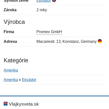
Symbol zeme
Ekvádor
Záruka
2 roky
Výrobca
Firma
Promex GmbH
Adresa
Macairestr. 13, Konstanz, Germany
Kategórie
Amerika
Amerika
Ekvádor
Nová recenzia
Nová otázka
Hodnotenie:
Meno:
*
*
Vlajkysveta.sk