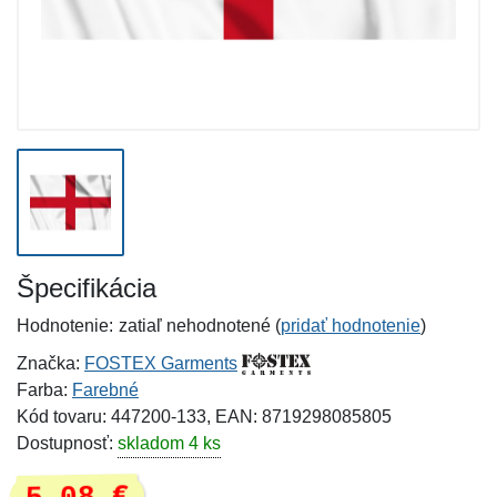
Špecifikácia
Hodnotenie:
zatiaľ nehodnotené (
pridať hodnotenie
)
Značka:
FOSTEX Garments
Farba:
Farebné
Kód tovaru: 447200-133, EAN: 8719298085805
Dostupnosť:
skladom 4 ks