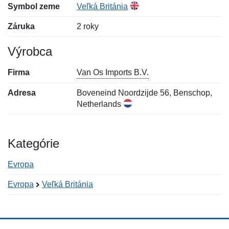
Symbol zeme
Veľká Británia
Záruka
2 roky
Výrobca
Firma
Van Os Imports B.V.
Adresa
Boveneind Noordzijde 56, Benschop,
Netherlands
Kategórie
Evropa
Evropa
Veľká Británia
Nová recenzia
Nová otázka
Hodnotenie:
Meno:
*
*