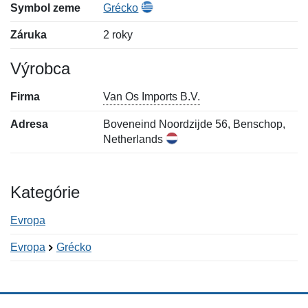
Symbol zeme
Grécko
Záruka
2 roky
Výrobca
Firma
Van Os Imports B.V.
Adresa
Boveneind Noordzijde 56, Benschop,
Netherlands
Kategórie
Evropa
Evropa
Grécko
Nová recenzia
Nová otázka
Hodnotenie:
Meno:
*
*