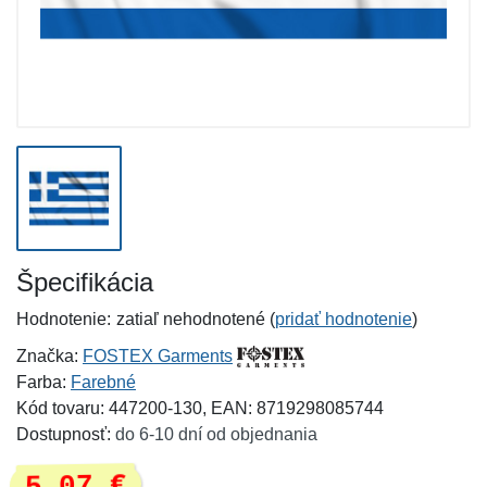
Špecifikácia
Hodnotenie:
zatiaľ nehodnotené (
pridať hodnotenie
)
Značka:
FOSTEX Garments
Farba:
Farebné
Kód tovaru: 447200-130, EAN: 8719298085744
Dostupnosť:
do 6-10 dní od objednania
5,07 €