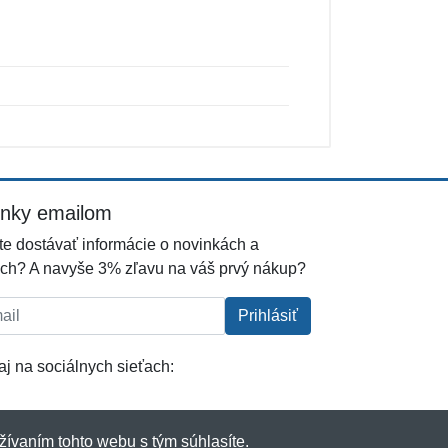
inky emailom
e dostávať informácie o novinkách a
ch? A navyše 3% zľavu na váš prvý nákup?
l:
Prihlásiť
j na sociálnych sieťach:
žívaním tohto webu s tým súhlasíte.