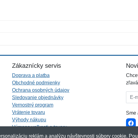
Meno:
E-mail:
*
*
E-mail:
*
Zákaznícky servis
Nov
Doprava a platba
Chcet
Obchodné podmienky
zľavá
Ochrana osobných údajov
E-mai
Sledovanie objednávky
Vernostný program
Vrátenie tovaru
Sme a
Výhody nákupu
Výmena veľkosti a tovaru
Viac informácií...
rsonalizáciu reklám a analýzu návštevnosti súbory cookie. Pou