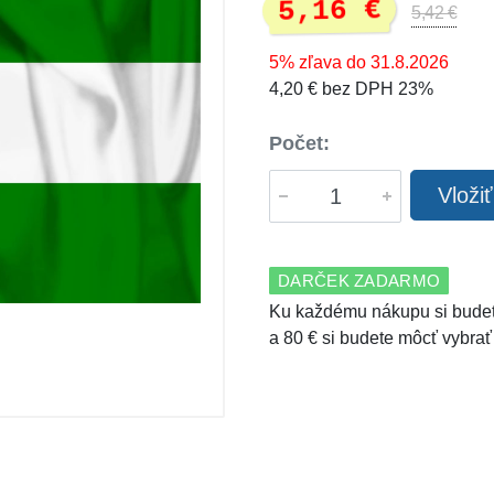
5,16 €
5,42 €
5% zľava do 31.8.2026
4,20 € bez DPH 23%
Počet:
Vloži
DARČEK ZADARMO
Ku každému nákupu si budet
a 80 € si budete môcť vybrať