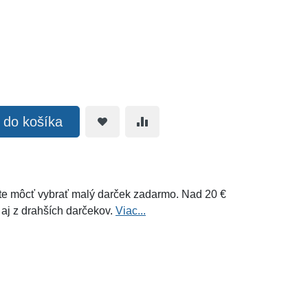
ť do košíka
e môcť vybrať malý darček zadarmo. Nad 20 €
 aj z drahších darčekov.
Viac...