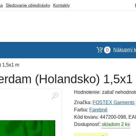
ba
Sledovanie objednávky
Kontakty
Nákupný k
0
) 1,5x1 m
terdam (Holandsko) 1,5x1
Hodnotenie:
zatiaľ nehodnot
Značka:
FOSTEX Garments
Farba:
Farebné
Kód tovaru: 447200-098, E
Dostupnosť:
skladom 2 ks