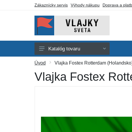
Zákaznícky servis
Výhody nákupu
Doprava a plat
Katalóg tovaru
Afrika
Úvod
Vlajka Fostex Rotterdam (Holandsko
Amerika
Vlajka Fostex Rot
Austrália a Oceánia
Ázia
Evropa
Iné vlajky
Darčekové poukazy