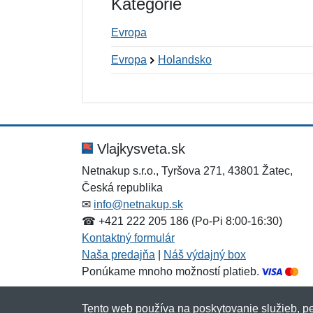
Kategórie
Evropa
Evropa
Holandsko
Nová recenzia
Nová otázka
Hodnotenie:
Meno:
*
*
Vlajkysveta.sk
Netnakup s.r.o., Tyršova 271, 43801 Žatec,
Česká republika
Správa
Správa
*
*
✉
info@netnakup.sk
☎ +421 222 205 186 (Po-Pi 8:00-16:30)
Kontaktný formulár
Naša predajňa
|
Náš výdajný box
Ponúkame mnoho možností platieb.
Tento web používa na poskytovanie služieb, pe