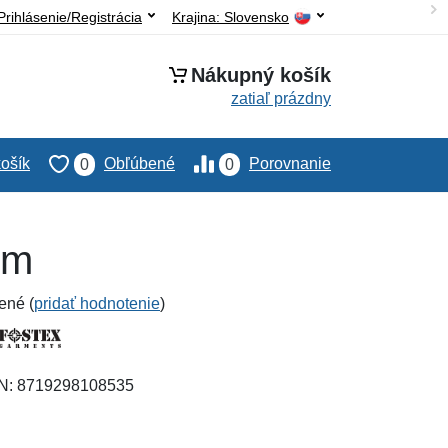
Prihlásenie/Registrácia
Krajina:
Slovensko
Nákupný košík
zatiaľ prázdny
ošík
Obľúbené
Porovnanie
0
0
 m
ené (
pridať hodnotenie
)
AN: 8719298108535