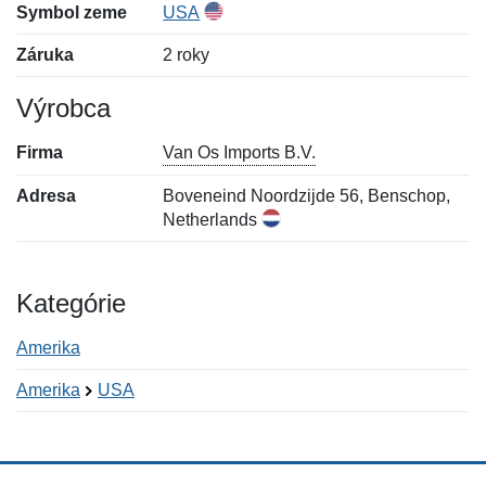
Symbol zeme
USA
Záruka
2 roky
Výrobca
Firma
Van Os Imports B.V.
Adresa
Boveneind Noordzijde 56, Benschop,
Netherlands
Kategórie
Amerika
Amerika
USA
Nová recenzia
Nová otázka
Hodnotenie:
Meno:
*
*