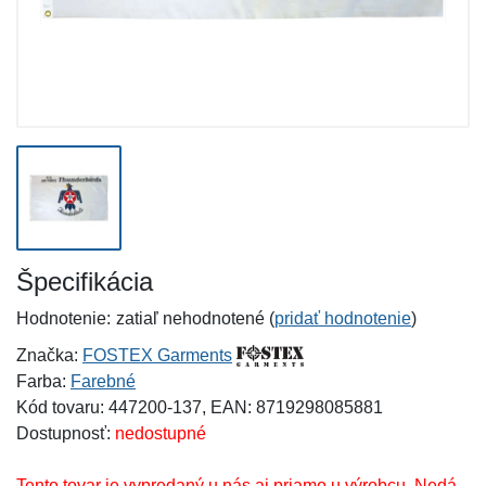
Špecifikácia
Hodnotenie:
zatiaľ nehodnotené (
pridať hodnotenie
)
Značka:
FOSTEX Garments
Farba:
Farebné
Kód tovaru: 447200-137, EAN: 8719298085881
Dostupnosť:
nedostupné
Tento tovar je vypredaný u nás aj priamo u výrobcu. Nedá