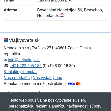
Firma
Van Os Imports B.V.
Adresa
Boveneind Noordzijde 56, Benschop,
Netherlands
Nová recenzia
Nová otázka
Hodnotenie:
Meno:
*
*
Vlajkysveta.sk
Netnakup s.r.o., Tyršova 271, 43801 Žatec, Česká
republika
Meno:
E-mail:
*
*
✉
info@netnakup.sk
☎
+421 222 205 186
(Po-Pi 8:00-16:30)
Kontaktný formulár
Naša predajňa
|
Náš výdajný box
E-mail:
*
Ponúkame mnoho možností platieb.
Správa
*
Zákaznícky servis
Tento web používa na poskytovanie služieb,
Novinky emailom
personalizáciu reklám a analýzu návštevnosti súbory
Správa
*