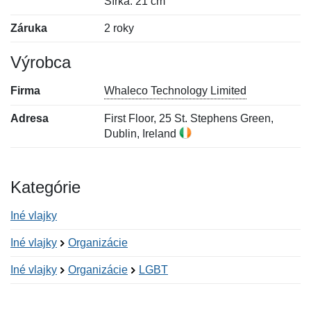
Šírka: 21 cm
Záruka
2 roky
Výrobca
Firma
Whaleco Technology Limited
Adresa
First Floor, 25 St. Stephens Green,
Dublin, Ireland
Kategórie
Iné vlajky
Iné vlajky
Organizácie
Iné vlajky
Organizácie
LGBT
Nová recenzia
Nová otázka