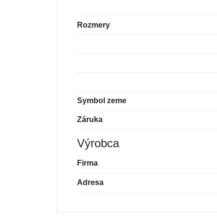
Rozmery
Symbol zeme
Záruka
Výrobca
Firma
Adresa
Nová recenzia
Nová otázka