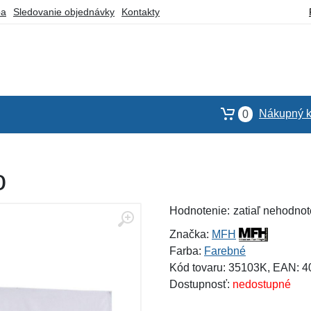
ba
Sledovanie objednávky
Kontakty
Nákupný k
0
o
Hodnotenie:
zatiaľ nehodnot
Značka:
MFH
Farba:
Farebné
Kód tovaru: 35103K, EAN: 
Dostupnosť:
nedostupné