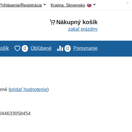
Prihlásenie/Registrácia
Krajina:
Slovensko
Nákupný košík
zatiaľ prázdny
ošík
Obľúbené
Porovnanie
0
0
ené (
pridať hodnotenie
)
4044633058454