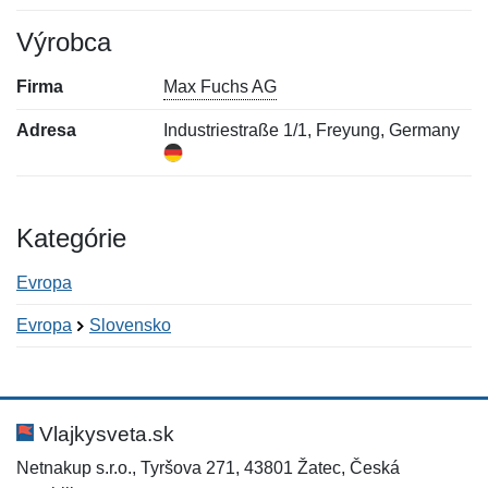
Výrobca
Firma
Max Fuchs AG
Adresa
Industriestraße 1/1, Freyung, Germany
Kategórie
Evropa
Evropa
Slovensko
Nová recenzia
Nová otázka
Hodnotenie:
Meno:
*
*
Vlajkysveta.sk
Netnakup s.r.o., Tyršova 271, 43801 Žatec, Česká