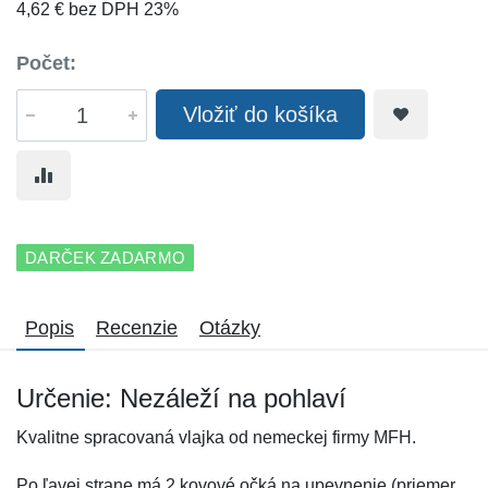
4,62 € bez DPH 23%
Počet:
Vložiť do košíka
DARČEK ZADARMO
Popis
Recenzie
Otázky
Určenie: Nezáleží na pohlaví
Kvalitne spracovaná vlajka od nemeckej firmy MFH.
Po ľavej strane má 2 kovové očká na upevnenie (priemer