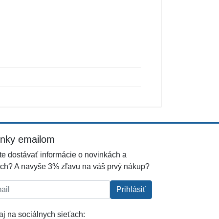
inky emailom
e dostávať informácie o novinkách a
ch? A navyše 3% zľavu na váš prvý nákup?
l:
Prihlásiť
j na sociálnych sieťach: