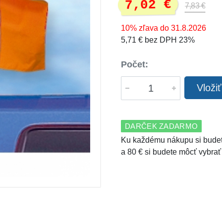
7,02 €
7,83 €
10% zľava do 31.8.2026
5,71 € bez DPH 23%
Počet:
Vloži
DARČEK ZADARMO
Ku každému nákupu si budet
a 80 € si budete môcť vybrať