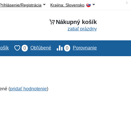
Prihlásenie/Registrácia
Krajina:
Slovensko
Nákupný košík
zatiaľ prázdny
ošík
Obľúbené
Porovnanie
0
0
ené (
pridať hodnotenie
)