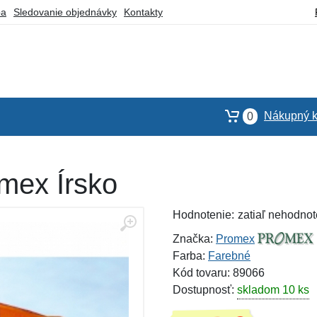
ba
Sledovanie objednávky
Kontakty
Nákupný k
0
omex Írsko
Hodnotenie:
zatiaľ nehodnot
Značka:
Promex
Farba:
Farebné
Kód tovaru: 89066
Dostupnosť:
skladom 10 ks