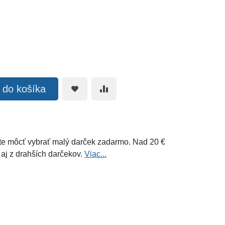
ť do košíka
e môcť vybrať malý darček zadarmo. Nad 20 €
 aj z drahších darčekov.
Viac...