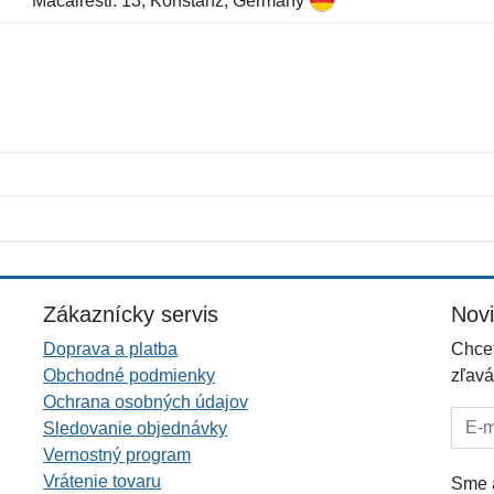
Macairestr. 13, Konstanz, Germany
Meno:
E-mail:
*
*
E-mail:
*
Zákaznícky servis
Nov
Doprava a platba
Chcet
Obchodné podmienky
zľavá
Ochrana osobných údajov
E-mai
Sledovanie objednávky
Vernostný program
Vrátenie tovaru
Sme a