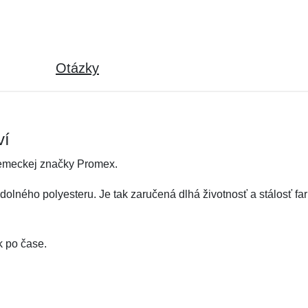
Otázky
ví
nemeckej značky Promex.
olného polyesteru. Je tak zaručená dlhá životnosť a stálosť far
k po čase.