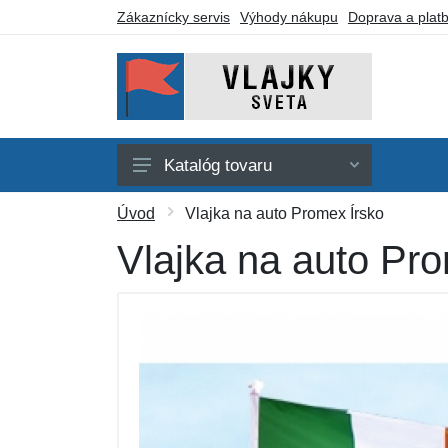
Zákaznícky servis
Výhody nákupu
Doprava a plat
Katalóg tovaru
Afrika
Úvod
Vlajka na auto Promex Írsko
Amerika
Vlajka na auto Pr
Austrália a Oceánia
Ázia
Evropa
Iné vlajky
Darčekové poukazy