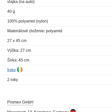
vlajka (na auto)
40 g
100% polyamid (nylon)
Materiálové zloženie: polyamid
27 x 45 cm
Výška: 27 cm
Šírka: 45 cm
Írsko
2 roky
Promex GmbH