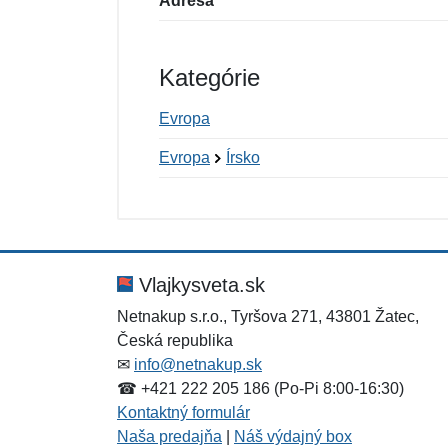
Adresa
Kategórie
Evropa
Evropa
Írsko
Nová recenzia
Nová otázka
Hodnotenie:
Meno:
*
*
Vlajkysveta.sk
Netnakup s.r.o., Tyršova 271, 43801 Žatec,
Česká republika
Správa
Správa
*
*
✉
info@netnakup.sk
☎ +421 222 205 186 (Po-Pi 8:00-16:30)
Kontaktný formulár
Naša predajňa
|
Náš výdajný box