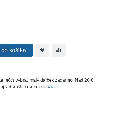
ť do košíka
e môcť vybrať malý darček zadarmo. Nad 20 €
 aj z drahších darčekov.
Viac...