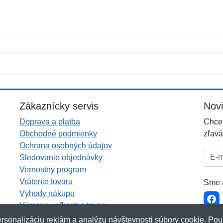
Meno:
E-mail:
*
*
E-mail:
*
Zákaznícky servis
Nov
Doprava a platba
Chcet
Obchodné podmienky
zľavá
Ochrana osobných údajov
E-mai
Sledovanie objednávky
Vernostný program
Vrátenie tovaru
Sme a
Výhody nákupu
Výmena veľkosti a tovaru
Viac informácií...
rsonalizáciu reklám a analýzu návštevnosti súbory cookie. Pou