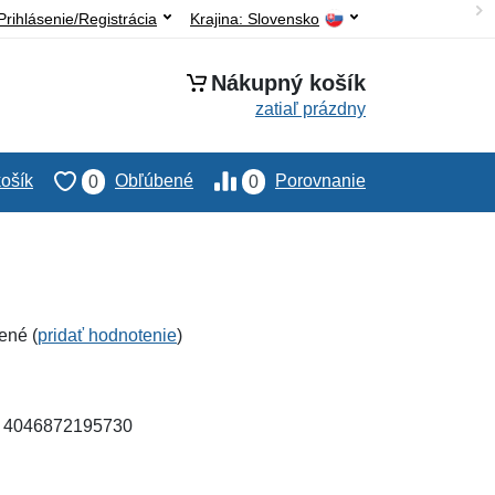
Prihlásenie/Registrácia
Krajina:
Slovensko
Nákupný košík
zatiaľ prázdny
ošík
Obľúbené
Porovnanie
0
0
ené (
pridať hodnotenie
)
: 4046872195730