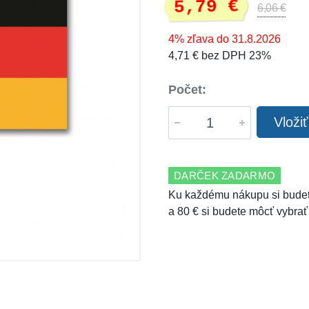
5,79 €
6,06 €
4% zľava do 31.8.2026
4,71 € bez DPH 23%
Počet:
Vloži
DARČEK ZADARMO
Ku každému nákupu si budet
a 80 € si budete môcť vybrať