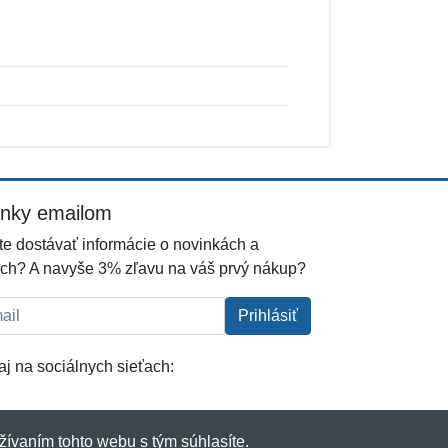
inky emailom
e dostávať informácie o novinkách a
ch? A navyše 3% zľavu na váš prvý nákup?
l:
Prihlásiť
j na sociálnych sieťach:
žívaním tohto webu s tým súhlasíte.