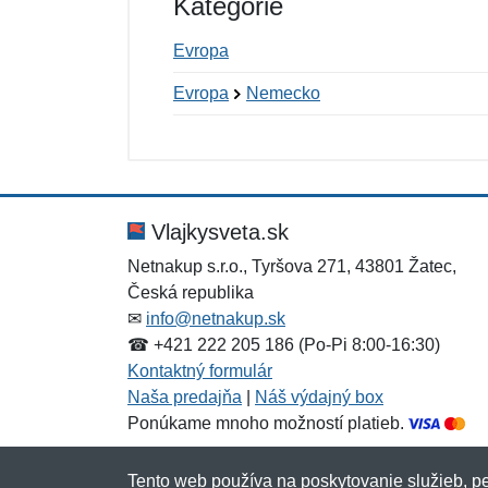
Kategórie
Evropa
Evropa
Nemecko
Nová recenzia
Nová otázka
Hodnotenie:
Meno:
*
*
Vlajkysveta.sk
Netnakup s.r.o., Tyršova 271, 43801 Žatec,
Česká republika
Správa
Správa
*
*
✉
info@netnakup.sk
☎ +421 222 205 186 (Po-Pi 8:00-16:30)
Kontaktný formulár
Naša predajňa
|
Náš výdajný box
Ponúkame mnoho možností platieb.
Tento web používa na poskytovanie služieb, pe