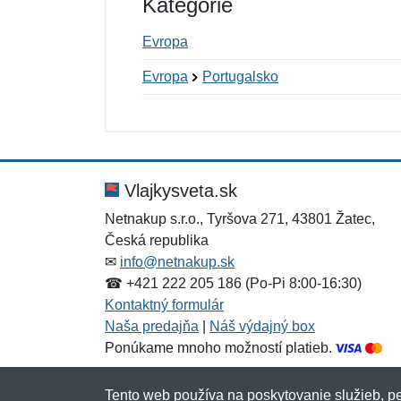
Kategórie
Evropa
Evropa
Portugalsko
Nová recenzia
Nová otázka
Hodnotenie:
Meno:
*
*
Vlajkysveta.sk
Netnakup s.r.o., Tyršova 271, 43801 Žatec,
Česká republika
Správa
Správa
*
*
✉
info@netnakup.sk
☎ +421 222 205 186 (Po-Pi 8:00-16:30)
Kontaktný formulár
Naša predajňa
|
Náš výdajný box
Ponúkame mnoho možností platieb.
Tento web používa na poskytovanie služieb, pe