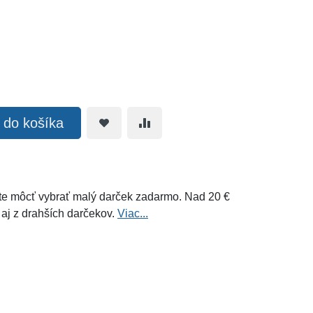
ť do košíka
e môcť vybrať malý darček zadarmo. Nad 20 €
 aj z drahších darčekov.
Viac...