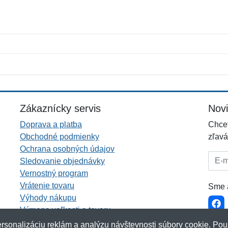
Meno:
E-mail:
*
*
E-mail:
*
Zákaznícky servis
Nov
Doprava a platba
Chcet
Obchodné podmienky
zľavá
Ochrana osobných údajov
E-mai
Sledovanie objednávky
Vernostný program
Vrátenie tovaru
Sme a
Výhody nákupu
Výmena veľkosti a tovaru
Viac informácií...
rsonalizáciu reklám a analýzu návštevnosti súbory cookie. Pou