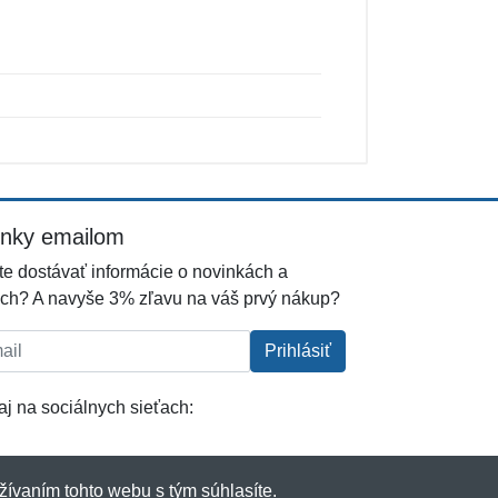
inky emailom
e dostávať informácie o novinkách a
ch? A navyše 3% zľavu na váš prvý nákup?
l:
Prihlásiť
j na sociálnych sieťach:
žívaním tohto webu s tým súhlasíte.