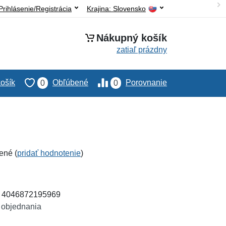
Prihlásenie/Registrácia
Krajina:
Slovensko
Nákupný košík
zatiaľ prázdny
ošík
Obľúbené
Porovnanie
0
0
ené (
pridať hodnotenie
)
: 4046872195969
 objednania