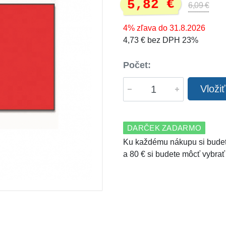
5,82 €
6,09 €
4% zľava do 31.8.2026
4,73 € bez DPH 23%
Počet:
Vloži
DARČEK ZADARMO
Ku každému nákupu si budet
a 80 € si budete môcť vybrať