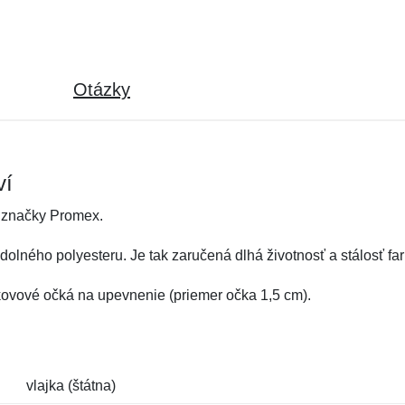
Otázky
ví
 značky Promex.
olného polyesteru. Je tak zaručená dlhá životnosť a stálosť far
 kovové očká na upevnenie (priemer očka 1,5 cm).
vlajka (štátna)