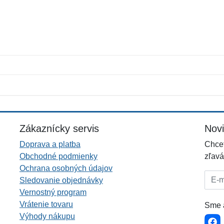
Meno:
E-mail:
*
*
E-mail:
*
Zákaznícky servis
Nov
Doprava a platba
Chcet
Obchodné podmienky
zľavá
Ochrana osobných údajov
E-mai
Sledovanie objednávky
Vernostný program
Vrátenie tovaru
Sme a
Výhody nákupu