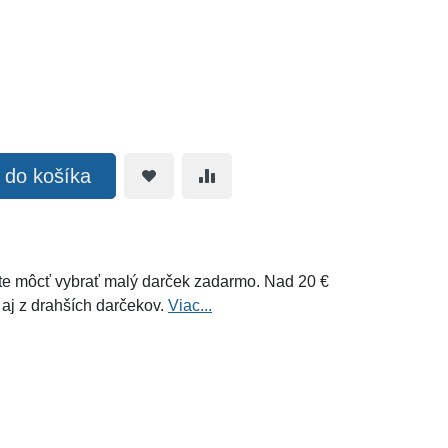
ť do košíka
e môcť vybrať malý darček zadarmo. Nad 20 €
 aj z drahších darčekov.
Viac...