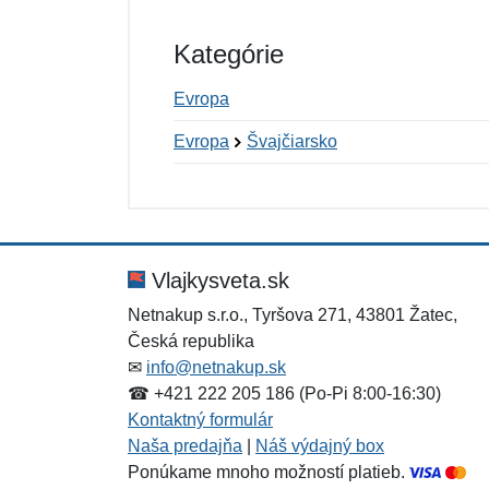
Kategórie
Evropa
Evropa
Švajčiarsko
Nová recenzia
Nová otázka
Hodnotenie:
Meno:
*
*
Vlajkysveta.sk
Netnakup s.r.o., Tyršova 271, 43801 Žatec,
Česká republika
Správa
Správa
*
*
✉
info@netnakup.sk
☎ +421 222 205 186 (Po-Pi 8:00-16:30)
Kontaktný formulár
Naša predajňa
|
Náš výdajný box
Ponúkame mnoho možností platieb.