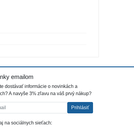
inky emailom
e dostávať informácie o novinkách a
ch? A navyše 3% zľavu na váš prvý nákup?
l:
Prihlásiť
j na sociálnych sieťach: