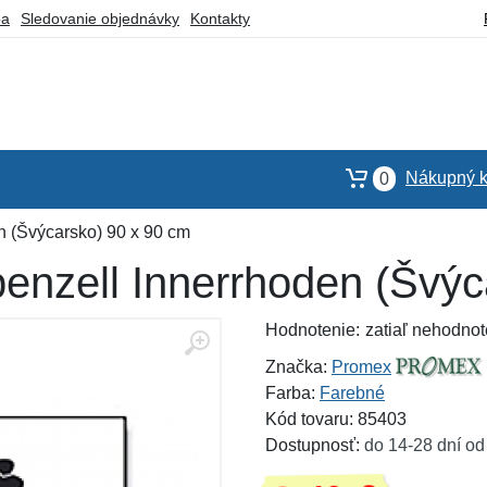
ba
Sledovanie objednávky
Kontakty
Nákupný k
0
n (Švýcarsko) 90 x 90 cm
enzell Innerrhoden (Švýc
Hodnotenie:
zatiaľ nehodnot
Značka:
Promex
Farba:
Farebné
Kód tovaru: 85403
Dostupnosť:
do 14-28 dní od