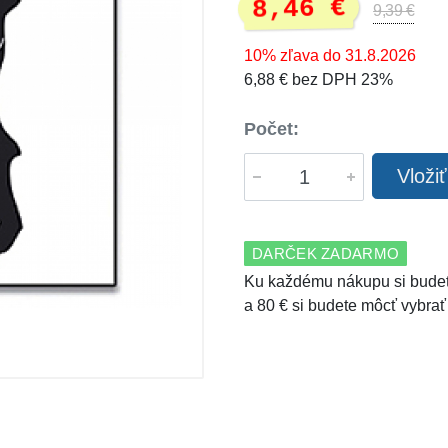
8,46 €
9,39 €
10% zľava do 31.8.2026
6,88 € bez DPH 23%
Počet:
Vloži
DARČEK ZADARMO
Ku každému nákupu si budet
a 80 € si budete môcť vybrať