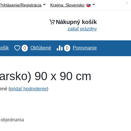
Prihlásenie/Registrácia
Krajina:
Slovensko
Nákupný košík
zatiaľ prázdny
ošík
Obľúbené
Porovnanie
0
0
arsko) 90 x 90 cm
ené (
pridať hodnotenie
)
 objednania