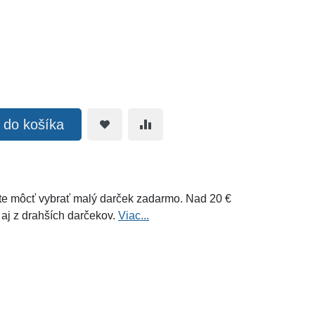
ť do košíka
e môcť vybrať malý darček zadarmo. Nad 20 €
 aj z drahších darčekov.
Viac...