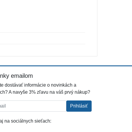
inky emailom
e dostávať informácie o novinkách a
ch? A navyše 3% zľavu na váš prvý nákup?
l:
Prihlásiť
j na sociálnych sieťach: