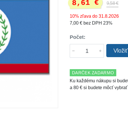
8,61 €
9,58 €
10% zľava do 31.8.2026
7,00 € bez DPH 23%
Počet:
Vloži
DARČEK ZADARMO
Ku každému nákupu si budet
a 80 € si budete môcť vybrať