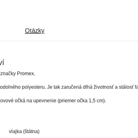
Otázky
ví
 značky Promex.
dolného polyesteru. Je tak zaručená dlhá životnosť a stálosť fa
 kovové očká na upevnenie (priemer očka 1,5 cm).
vlajka (štátna)