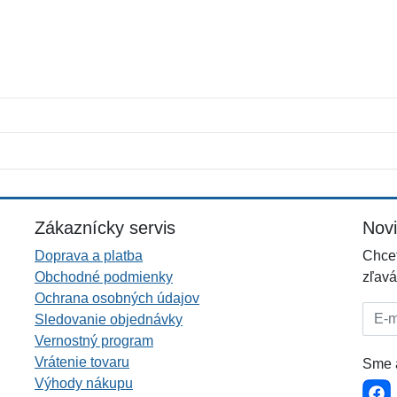
Meno:
E-mail:
*
*
E-mail:
*
Zákaznícky servis
Nov
Doprava a platba
Chcet
Obchodné podmienky
zľavá
Ochrana osobných údajov
E-mai
Sledovanie objednávky
Vernostný program
Vrátenie tovaru
Sme a
Výhody nákupu