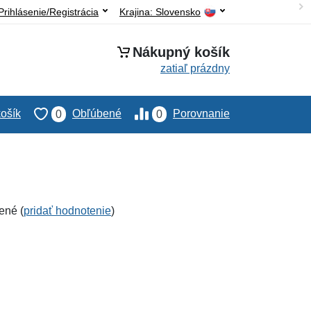
Prihlásenie/Registrácia
Krajina:
Slovensko
Nákupný košík
zatiaľ prázdny
ošík
Obľúbené
Porovnanie
0
0
ené (
pridať hodnotenie
)