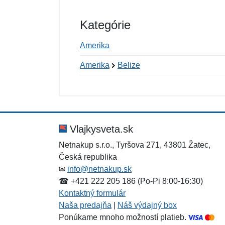
Kategórie
Amerika
Amerika
Belize
Nová recenzia
Nová otázka
Hodnotenie:
Meno:
*
*
Vlajkysveta.sk
Netnakup s.r.o., Tyršova 271, 43801 Žatec,
Česká republika
Správa
Správa
*
*
✉
info@netnakup.sk
☎ +421 222 205 186 (Po-Pi 8:00-16:30)
Kontaktný formulár
Naša predajňa
|
Náš výdajný box
Ponúkame mnoho možností platieb.