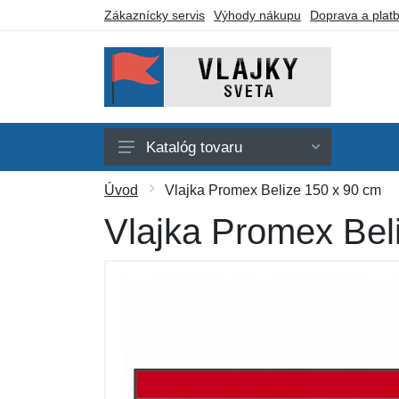
Zákaznícky servis
Výhody nákupu
Doprava a plat
Katalóg tovaru
Afrika
Úvod
Vlajka Promex Belize 150 x 90 cm
Amerika
Vlajka Promex Bel
Austrália a Oceánia
Ázia
Evropa
Iné vlajky
Darčekové poukazy