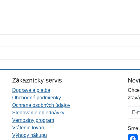
Meno:
E-mail:
*
*
E-mail:
*
Zákaznícky servis
Nov
Doprava a platba
Chcet
Obchodné podmienky
zľavá
Ochrana osobných údajov
E-mai
Sledovanie objednávky
Vernostný program
Vrátenie tovaru
Sme a
Výhody nákupu