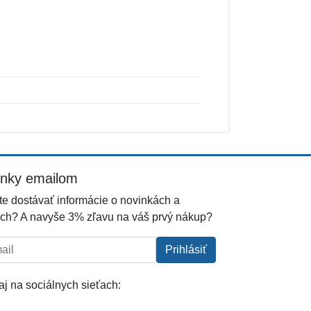
inky emailom
e dostávať informácie o novinkách a
ch? A navyše 3% zľavu na váš prvý nákup?
l:
Prihlásiť
j na sociálnych sieťach: