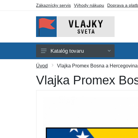
Zákaznícky servis
Výhody nákupu
Doprava a plat
Katalóg tovaru
Afrika
Úvod
Vlajka Promex Bosna a Hercegovina
Amerika
Vlajka Promex Bos
Austrália a Oceánia
Ázia
Evropa
Iné vlajky
Darčekové poukazy