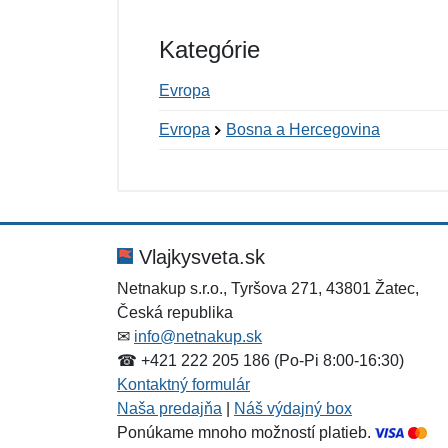
Kategórie
Evropa
Evropa
Bosna a Hercegovina
Nová recenzia
Nová otázka
Hodnotenie:
Meno:
*
*
Vlajkysveta.sk
Netnakup s.r.o., Tyršova 271, 43801 Žatec,
Česká republika
Správa
Správa
*
*
✉
info@netnakup.sk
☎ +421 222 205 186 (Po-Pi 8:00-16:30)
Kontaktný formulár
Naša predajňa
|
Náš výdajný box
Ponúkame mnoho možností platieb.