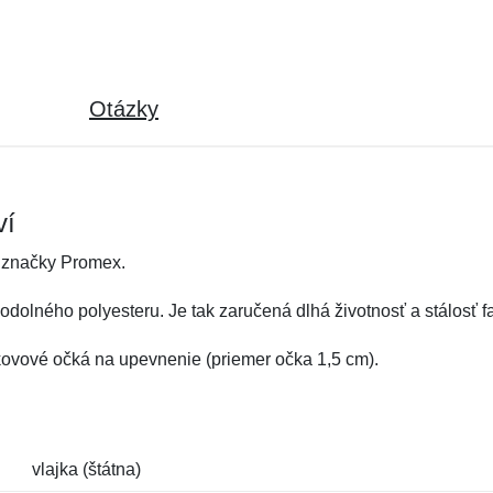
Otázky
ví
 značky Promex.
dolného polyesteru. Je tak zaručená dlhá životnosť a stálosť fa
 kovové očká na upevnenie (priemer očka 1,5 cm).
vlajka (štátna)