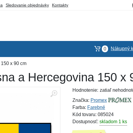
ba
Sledovanie objednávky
Kontakty
Nákupný k
0
 150 x 90 cm
na a Hercegovina 150 x 
Hodnotenie:
zatiaľ nehodnot
Značka:
Promex
Farba:
Farebné
Kód tovaru: 085024
Dostupnosť:
skladom 1 ks