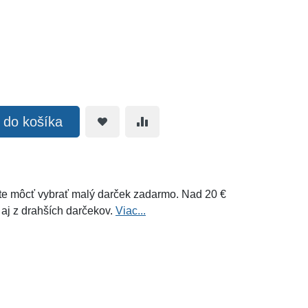
ť do košíka
e môcť vybrať malý darček zadarmo. Nad 20 €
 aj z drahších darčekov.
Viac...