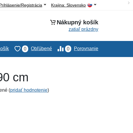
Prihlásenie/Registrácia
Krajina:
Slovensko
Nákupný košík
zatiaľ prázdny
ošík
Obľúbené
Porovnanie
0
0
90 cm
ené (
pridať hodnotenie
)