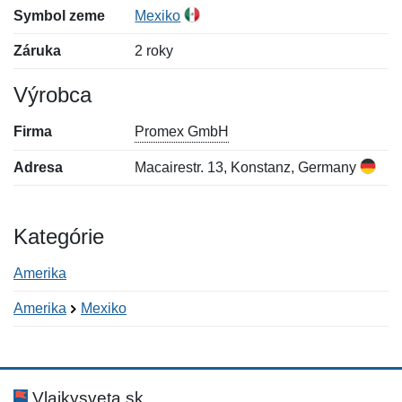
Symbol zeme
Mexiko
Záruka
2 roky
Výrobca
Firma
Promex GmbH
Adresa
Macairestr. 13, Konstanz, Germany
Kategórie
Amerika
Amerika
Mexiko
Nová recenzia
Nová otázka
Hodnotenie:
Meno:
*
*
Vlajkysveta.sk