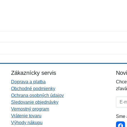
Meno:
E-mail:
*
*
E-mail:
*
Zákaznícky servis
Nov
Doprava a platba
Chcet
Obchodné podmienky
zľavá
Ochrana osobných údajov
E-mai
Sledovanie objednávky
Vernostný program
Vrátenie tovaru
Sme a
Výhody nákupu