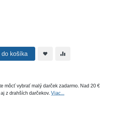
ť do košíka
e môcť vybrať malý darček zadarmo. Nad 20 €
 aj z drahších darčekov.
Viac...