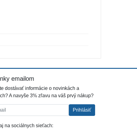
inky emailom
e dostávať informácie o novinkách a
ch? A navyše 3% zľavu na váš prvý nákup?
l:
Prihlásiť
j na sociálnych sieťach: