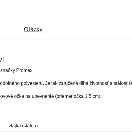
Otázky
ví
 značky Promex.
dolného polyesteru. Je tak zaručená dlhá životnosť a stálosť fa
 kovové očká na upevnenie (priemer očka 1,5 cm).
vlajka (štátna)