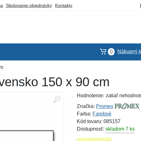
ba
Sledovanie objednávky
Kontakty
Nákupný k
0
cm
vensko 150 x 90 cm
Hodnotenie:
zatiaľ nehodnot
Značka:
Promex
Farba:
Farebné
Kód tovaru: 085157
Dostupnosť:
skladom 7 ks