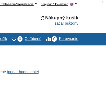
Prihlásenie/Registrácia
Krajina:
Slovensko
Nákupný košík
zatiaľ prázdny
ošík
Obľúbené
Porovnanie
0
0
ené (
pridať hodnotenie
)