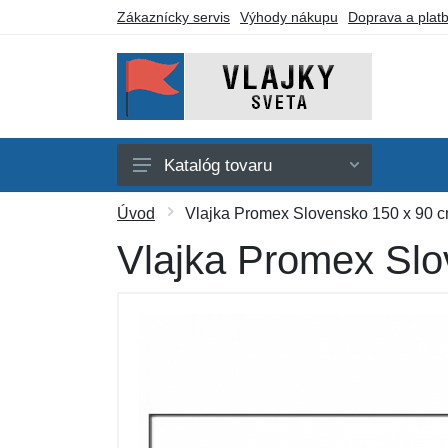
Zákaznícky servis
Výhody nákupu
Doprava a plat
Katalóg tovaru
Afrika
Úvod
Vlajka Promex Slovensko 150 x 90 
Amerika
Vlajka Promex Slo
Austrália a Oceánia
Ázia
Evropa
Iné vlajky
Darčekové poukazy