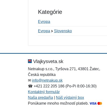
Kategórie
Evropa
Evropa
Slovensko
Nová recenzia
Nová otázka
Hodnotenie:
Meno:
*
*
Vlajkysveta.sk
Netnakup s.r.o., Tyršova 271, 43801 Žatec,
Česká republika
Správa
Správa
*
*
✉
info@netnakup.sk
☎ +421 222 205 186 (Po-Pi 8:00-16:30)
Kontaktný formulár
Naša predajňa
|
Náš výdajný box
Ponúkame mnoho možností platieb.