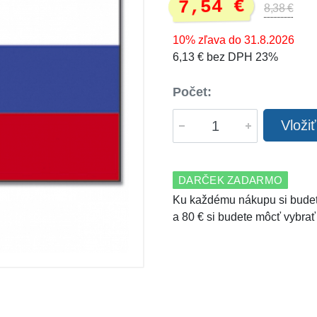
7,54 €
8,38 €
10% zľava do 31.8.2026
6,13 € bez DPH 23%
Počet:
Vloži
DARČEK ZADARMO
Ku každému nákupu si budet
a 80 € si budete môcť vybrať