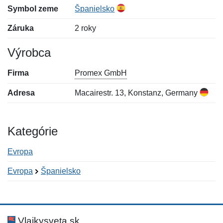
Symbol zeme
Španielsko
Záruka
2 roky
Výrobca
Firma
Promex GmbH
Adresa
Macairestr. 13, Konstanz, Germany
Kategórie
Evropa
Evropa
Španielsko
Nová recenzia
Nová otázka
Hodnotenie:
Meno:
*
*
Vlajkysveta.sk