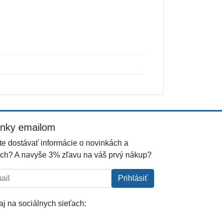
inky emailom
e dostávať informácie o novinkách a
ch? A navyše 3% zľavu na váš prvý nákup?
l:
Prihlásiť
j na sociálnych sieťach: