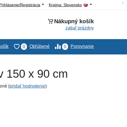
Prihlásenie/Registrácia
Krajina:
Slovensko
Nákupný košík
zatiaľ prázdny
ošík
Obľúbené
Porovnanie
0
0
v 150 x 90 cm
ené (
pridať hodnotenie
)