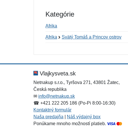
Kategórie
Afrika
Afrika
Svätý Tomáš a Princov ostrov
Nová recenzia
Nová otázka
Hodnotenie:
Meno:
*
*
Vlajkysveta.sk
Netnakup s.r.o., Tyršova 271, 43801 Žatec,
Česká republika
Správa
Správa
*
*
✉
info@netnakup.sk
☎ +421 222 205 186 (Po-Pi 8:00-16:30)
Kontaktný formulár
Naša predajňa
|
Náš výdajný box
Ponúkame mnoho možností platieb.