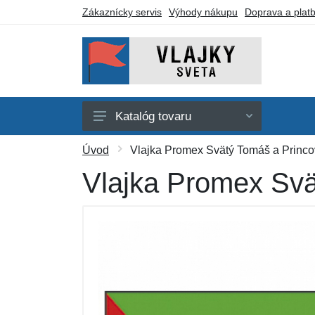
Zákaznícky servis
Výhody nákupu
Doprava a plat
Katalóg tovaru
Afrika
Úvod
Vlajka Promex Svätý Tomáš a Princo
Amerika
Vlajka Promex Svä
Austrália a Oceánia
Ázia
Evropa
Iné vlajky
Darčekové poukazy