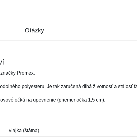
Otázky
ví
 značky Promex.
dolného polyesteru. Je tak zaručená dlhá životnosť a stálosť fa
 kovové očká na upevnenie (priemer očka 1,5 cm).
vlajka (štátna)