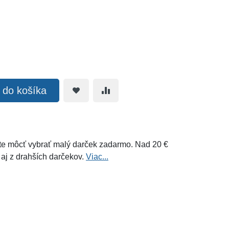
ť do košíka
e môcť vybrať malý darček zadarmo. Nad 20 €
 aj z drahších darčekov.
Viac...