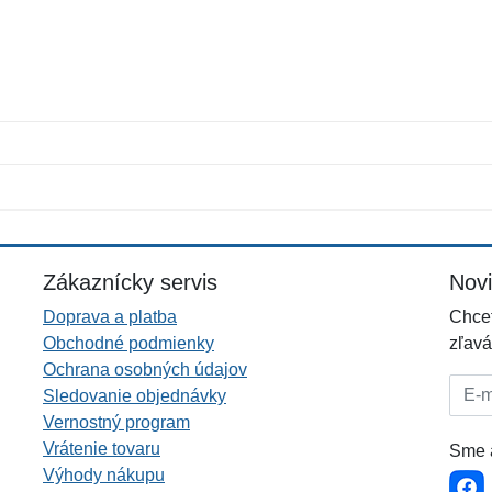
Meno:
E-mail:
*
*
E-mail:
*
Zákaznícky servis
Nov
Doprava a platba
Chcet
Obchodné podmienky
zľavá
Ochrana osobných údajov
E-mai
Sledovanie objednávky
Vernostný program
Vrátenie tovaru
Sme a
Výhody nákupu