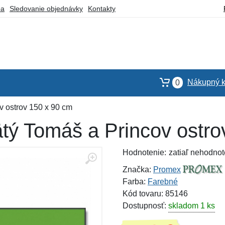
ba
Sledovanie objednávky
Kontakty
Nákupný k
0
v ostrov 150 x 90 cm
tý Tomáš a Princov ostro
Hodnotenie:
zatiaľ nehodnot
Značka:
Promex
Farba:
Farebné
Kód tovaru: 85146
Dostupnosť:
skladom 1 ks