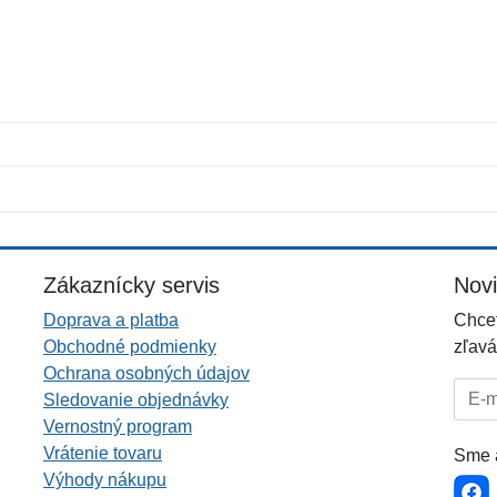
Meno:
E-mail:
*
*
E-mail:
*
Zákaznícky servis
Nov
Doprava a platba
Chcet
Obchodné podmienky
zľavá
Ochrana osobných údajov
E-mai
Sledovanie objednávky
Vernostný program
Vrátenie tovaru
Sme a
Výhody nákupu