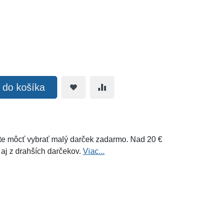
ť do košíka
e môcť vybrať malý darček zadarmo. Nad 20 €
 aj z drahších darčekov.
Viac...