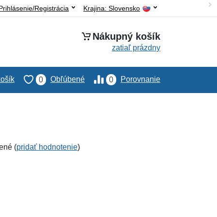
Prihlásenie/Registrácia
Krajina:
Slovensko
Nákupný košík
zatiaľ prázdny
ošík
Obľúbené
Porovnanie
0
0
ené (
pridať hodnotenie
)