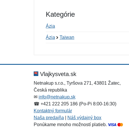
Kategórie
Ázia
Ázia
Taiwan
Nová recenzia
Nová otázka
Hodnotenie:
Meno:
*
*
Vlajkysveta.sk
Netnakup s.r.o., Tyršova 271, 43801 Žatec,
Česká republika
Správa
Správa
*
*
✉
info@netnakup.sk
☎ +421 222 205 186 (Po-Pi 8:00-16:30)
Kontaktný formulár
Naša predajňa
|
Náš výdajný box
Ponúkame mnoho možností platieb.