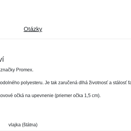
Otázky
ví
 značky Promex.
dolného polyesteru. Je tak zaručená dlhá životnosť a stálosť fa
 kovové očká na upevnenie (priemer očka 1,5 cm).
vlajka (štátna)