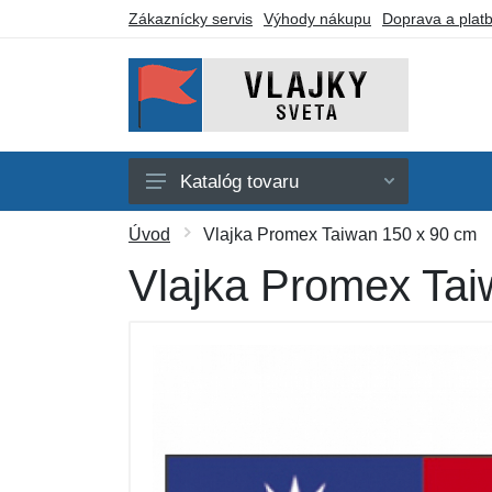
Zákaznícky servis
Výhody nákupu
Doprava a plat
Katalóg tovaru
Afrika
Úvod
Vlajka Promex Taiwan 150 x 90 cm
Amerika
Vlajka Promex Tai
Austrália a Oceánia
Ázia
Evropa
Iné vlajky
Darčekové poukazy