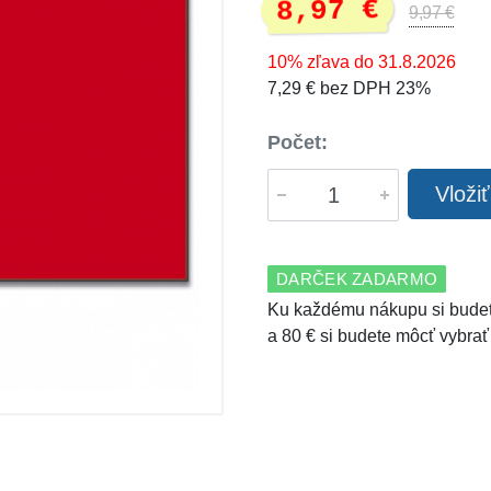
8,97 €
9,97 €
10% zľava do 31.8.2026
7,29 € bez DPH 23%
Počet:
Vloži
DARČEK ZADARMO
Ku každému nákupu si budet
a 80 € si budete môcť vybrať