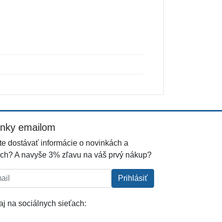
inky emailom
e dostávať informácie o novinkách a
ch? A navyše 3% zľavu na váš prvý nákup?
l:
Prihlásiť
j na sociálnych sieťach: