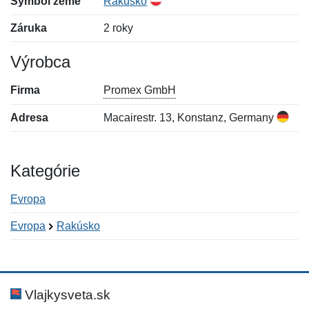
Symbol zeme
Rakúsko
Záruka
2 roky
Výrobca
Firma
Promex GmbH
Adresa
Macairestr. 13, Konstanz, Germany
Kategórie
Evropa
Evropa
Rakúsko
Nová recenzia
Nová otázka
Hodnotenie:
Meno:
*
*
Vlajkysveta.sk