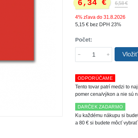
6,34 €
6,58 €
4% zľava do 31.8.2026
5,15 € bez DPH 23%
Počet:
Vloži
ODPORÚČAME
Tento tovar patrí medzi to n
pomer cena/výkon a nie sú n
DARČEK ZADARMO
Ku každému nákupu si budet
a 80 € si budete môcť vybrať