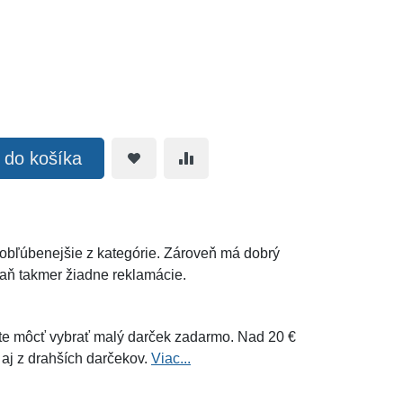
ť do košíka
ajobľúbenejšie z kategórie. Zároveň má dobrý
aň takmer žiadne reklamácie.
e môcť vybrať malý darček zadarmo. Nad 20 €
 aj z drahších darčekov.
Viac...