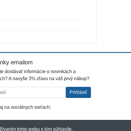
inky emailom
e dostávať informácie o novinkách a
ch? A navyše 3% zľavu na váš prvý nákup?
l:
Prihlásiť
j na sociálnych sieťach:
žívaním tohto webu s tým súhlasíte.