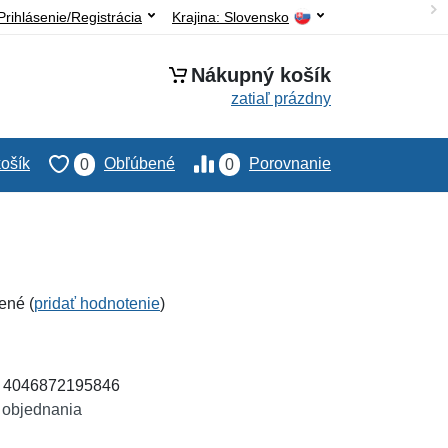
Prihlásenie/Registrácia
Krajina:
Slovensko
Nákupný košík
zatiaľ prázdny
ošík
Obľúbené
Porovnanie
0
0
ené (
pridať hodnotenie
)
: 4046872195846
 objednania