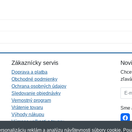
Meno:
E-mail:
*
*
E-mail:
*
Zákaznícky servis
Nov
Doprava a platba
Chcet
Obchodné podmienky
zľavá
Ochrana osobných údajov
E-mai
Sledovanie objednávky
Vernostný program
Vrátenie tovaru
Sme a
Výhody nákupu
Výmena veľkosti a tovaru
Viac informácií...
rsonalizáciu reklám a analýzu návštevnosti súbory cookie. Pou