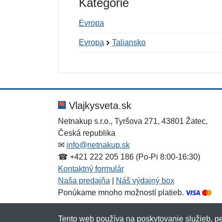
Kategórie
Evropa
Evropa
Taliansko
Nová recenzia
Nová otázka
Hodnotenie:
Meno:
*
*
Vlajkysveta.sk
Netnakup s.r.o., Tyršova 271, 43801 Žatec,
Česká republika
Správa
Správa
*
*
✉
info@netnakup.sk
☎ +421 222 205 186 (Po-Pi 8:00-16:30)
Kontaktný formulár
Naša predajňa
|
Náš výdajný box
Ponúkame mnoho možností platieb.
Tento web používa na poskytovanie služieb, pe