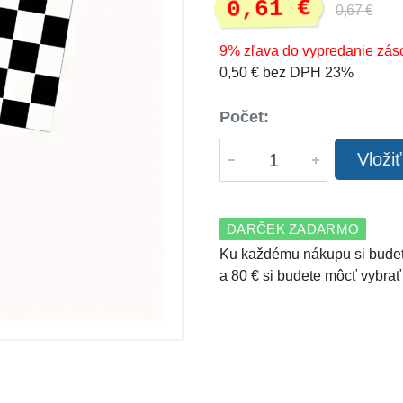
0,61 €
0,67 €
9% zľava do vypredanie zás
0,50 € bez DPH 23%
Počet:
Vloži
DARČEK ZADARMO
Ku každému nákupu si budet
a 80 € si budete môcť vybrať