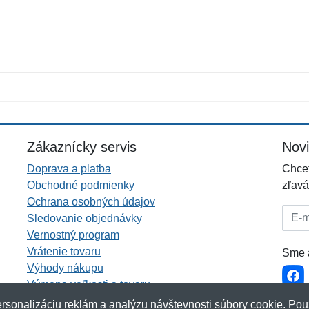
Meno:
E-mail:
*
*
E-mail:
*
Zákaznícky servis
Nov
Doprava a platba
Chcet
Obchodné podmienky
zľavá
Ochrana osobných údajov
E-mai
Sledovanie objednávky
Vernostný program
Vrátenie tovaru
Sme a
Výhody nákupu
Výmena veľkosti a tovaru
Viac informácií...
rsonalizáciu reklám a analýzu návštevnosti súbory cookie. Pou