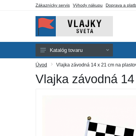
Zákaznícky servis
Výhody nákupu
Doprava a plat
Katalóg tovaru
Afrika
Úvod
Vlajka závodná 14 x 21 cm na plasto
Amerika
Vlajka závodná 14 
Austrália a Oceánia
Ázia
Evropa
Iné vlajky
Darčekové poukazy