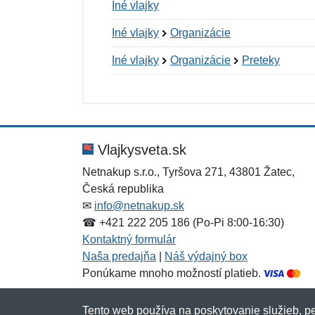
Iné vlajky
Iné vlajky
Organizácie
Iné vlajky
Organizácie
Preteky
Nová recenzia
Nová otázka
Hodnotenie:
Meno:
*
*
Vlajkysveta.sk
Netnakup s.r.o., Tyršova 271, 43801 Žatec,
Česká republika
Správa
Správa
*
*
✉
info@netnakup.sk
☎ +421 222 205 186 (Po-Pi 8:00-16:30)
Kontaktný formulár
Naša predajňa
|
Náš výdajný box
Ponúkame mnoho možností platieb.
Tento web používa na poskytovanie služieb, pe