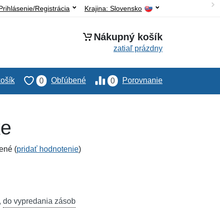
Prihlásenie/Registrácia
Krajina:
Slovensko
Nákupný košík
zatiaľ prázdny
ošík
Obľúbené
Porovnanie
0
0
ke
ené (
pridať hodnotenie
)
,
do vypredania zásob