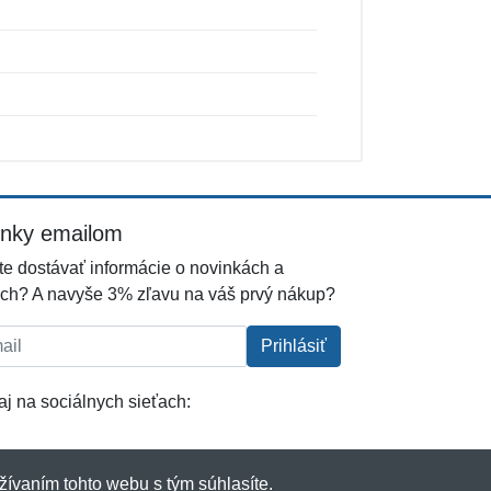
inky emailom
e dostávať informácie o novinkách a
ch? A navyše 3% zľavu na váš prvý nákup?
l:
Prihlásiť
j na sociálnych sieťach:
žívaním tohto webu s tým súhlasíte.