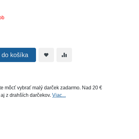
ob
ť do košíka
e môcť vybrať malý darček zadarmo. Nad 20 €
 aj z drahších darčekov.
Viac...