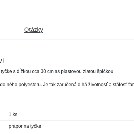
Otázky
ví
 tyčke s dĺžkou cca 30 cm as plastovou zlatou špičkou.
olného polyesteru. Je tak zaručená dlhá životnosť a stálosť far
1 ks
prápor na tyčke