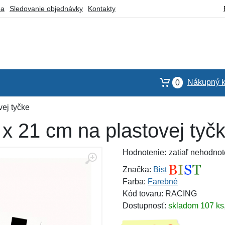
ba
Sledovanie objednávky
Kontakty
Nákupný k
0
vej tyčke
x 21 cm na plastovej tyč
Hodnotenie:
zatiaľ nehodnot
Značka:
Bist
Farba:
Farebné
Kód tovaru: RACING
Dostupnosť:
skladom 107 ks