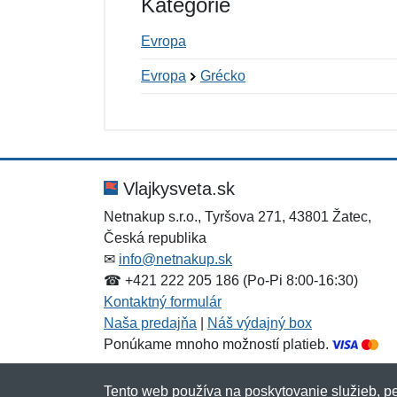
Kategórie
Evropa
Evropa
Grécko
Nová recenzia
Nová otázka
Hodnotenie:
Meno:
*
*
Vlajkysveta.sk
Netnakup s.r.o., Tyršova 271, 43801 Žatec,
Česká republika
Správa
Správa
*
*
✉
info@netnakup.sk
☎ +421 222 205 186 (Po-Pi 8:00-16:30)
Kontaktný formulár
Naša predajňa
|
Náš výdajný box
Ponúkame mnoho možností platieb.
Tento web používa na poskytovanie služieb, pe