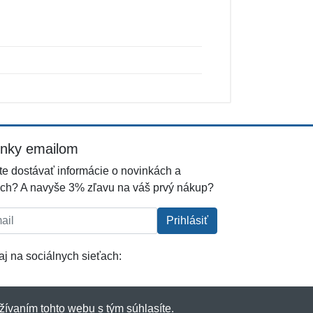
inky emailom
e dostávať informácie o novinkách a
ch? A navyše 3% zľavu na váš prvý nákup?
l:
Prihlásiť
j na sociálnych sieťach:
žívaním tohto webu s tým súhlasíte.