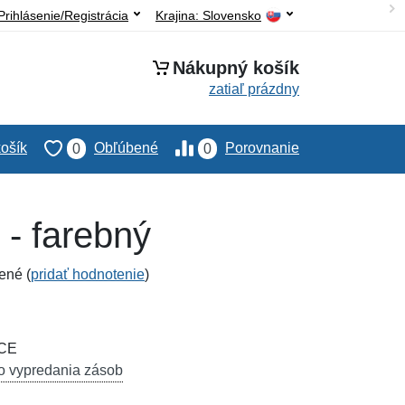
Prihlásenie/Registrácia
Krajina:
Slovensko
Nákupný košík
zatiaľ prázdny
ošík
Obľúbené
Porovnanie
0
0
 - farebný
ené (
pridať hodnotenie
)
ECE
o vypredania zásob