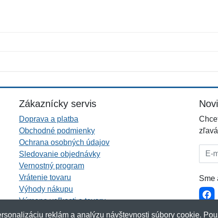
Meno:
E-mail:
*
*
E-mail:
*
Zákaznícky servis
Nov
Doprava a platba
Chcet
Obchodné podmienky
zľavá
Ochrana osobných údajov
E-mai
Sledovanie objednávky
Vernostný program
Vrátenie tovaru
Sme a
Výhody nákupu
Výmena veľkosti a tovaru
Viac informácií...
rsonalizáciu reklám a analýzu návštevnosti súbory cookie. Pou