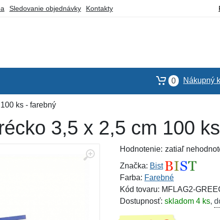
ba
Sledovanie objednávky
Kontakty
Nákupný k
0
 100 ks - farebný
récko 3,5 x 2,5 cm 100 ks
Hodnotenie:
zatiaľ nehodnot
Značka:
Bist
Farba:
Farebné
Kód tovaru: MFLAG2-GRE
Dostupnosť:
skladom 4 ks
,
d