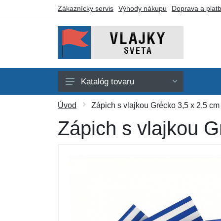
Zákaznícky servis
Výhody nákupu
Doprava a plat
Katalóg tovaru
Afrika
Úvod
Zápich s vlajkou Grécko 3,5 x 2,5 cm
Amerika
Zápich s vlajkou G
Austrália a Oceánia
Ázia
Evropa
Iné vlajky
Darčekové poukazy