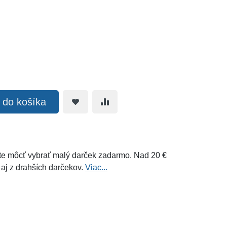
ť do košíka
e môcť vybrať malý darček zadarmo. Nad 20 €
 aj z drahších darčekov.
Viac...