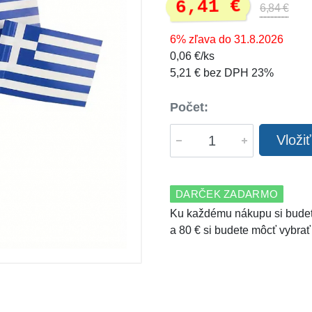
6,41 €
6,84 €
6% zľava do 31.8.2026
0,06 €/ks
5,21 € bez DPH 23%
Počet:
Vloži
DARČEK ZADARMO
Ku každému nákupu si budet
a 80 € si budete môcť vybrať